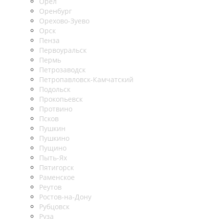
Орел
Оренбург
Орехово-Зуево
Орск
Пенза
Первоуральск
Пермь
Петрозаводск
Петропавловск-Камчатский
Подольск
Прокопьевск
Протвино
Псков
Пушкин
Пушкино
Пущино
Пыть-Ях
Пятигорск
Раменское
Реутов
Ростов-на-Дону
Рубцовск
Руза