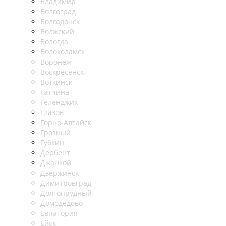
Владимир
Волгоград
Волгодонск
Волжский
Вологда
Волоколамск
Воронеж
Воскресенск
Воткинск
Гатчина
Геленджик
Глазов
Горно-Алтайск
Грозный
Губкин
Дербент
Джанкой
Дзержинск
Димитровград
Долгопрудный
Домодедово
Евпатория
Ейск