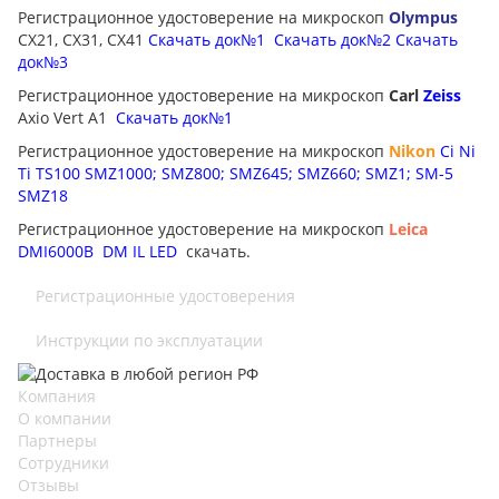
Регистрационное удостоверение на микроскоп
Olympus
CX21, CX31, CX41
Скачать док№1
Скачать док№2
Скачать
док№3
Регистрационное удостоверение на микроскоп
Carl
Zeiss
Axio Vert A1
Скачать док№1
Регистрационное удостоверение на микроскоп
Nikon
Ci
Ni
Ti
TS100
SMZ1000; SMZ800; SMZ645; SMZ660; SMZ1; SM-5
SMZ18
Регистрационное удостоверение на микроскоп
Leica
DMI6000B
DM IL LED
cкачать.
Регистрационные удостоверения
Инструкции по эксплуатации
Компания
О компании
Партнеры
Сотрудники
Отзывы