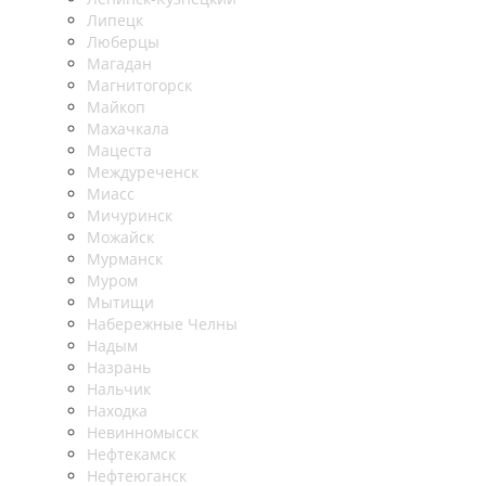
Липецк
Люберцы
Магадан
Магнитогорск
Майкоп
Махачкала
Мацеста
Междуреченск
Миасс
Мичуринск
Можайск
Мурманск
Муром
Мытищи
Набережные Челны
Надым
Назрань
Нальчик
Находка
Невинномысск
Нефтекамск
Нефтеюганск