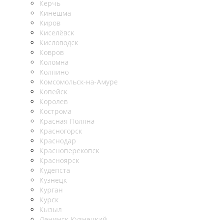
Керчь
Кинешма
Киров
Киселёвск
Кисловодск
Ковров
Коломна
Колпино
Комсомольск-на-Амуре
Копейск
Королев
Кострома
Красная Поляна
Красногорск
Краснодар
Красноперекопск
Красноярск
Кудепста
Кузнецк
Курган
Курск
Кызыл
Ленинск-Кузнецкий