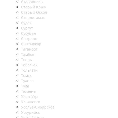
Ставрополь
Старый Крым
Старый Оскол
Стерлитамак
Судак
Сургут
Сусуман
Сызрань
Сыктывкар
Таганрог
Тамбов
Тверь
Тобольск
Тольятти
Томск
Туапсе
Тула
Тюмень
Улан-Удэ
Ульяновск
Усолье-Сибирское
Уссурийск
Усть-Илимск