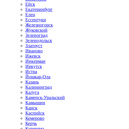
Ейск
Екатеринбург
Елец
Ессентуки
Железногорск
Жуковский
Зеленоград
Зеленодольск
Златоуст
Иваново
Ижевск
Инкерман
Иркутск
Истра
Йошкар-Ола
Казань
Калининград
Калуга
Каменск-Уральский
Камышин
Канск
Каспийск
Кемерово
Керчь
Кинешма