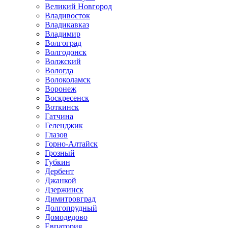
Великий Новгород
Владивосток
Владикавказ
Владимир
Волгоград
Волгодонск
Волжский
Вологда
Волоколамск
Воронеж
Воскресенск
Воткинск
Гатчина
Геленджик
Глазов
Горно-Алтайск
Грозный
Губкин
Дербент
Джанкой
Дзержинск
Димитровград
Долгопрудный
Домодедово
Евпатория