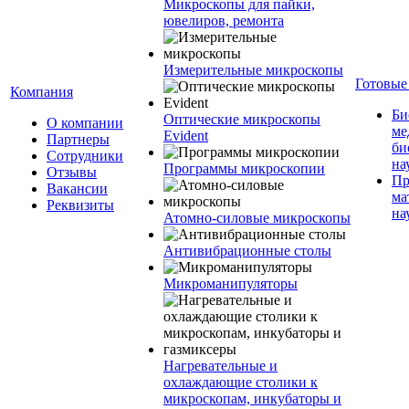
Микроскопы для пайки,
ювелиров, ремонта
Измерительные микроскопы
Готовые
Компания
Би
Оптические микроскопы
О компании
ме
Evident
Партнеры
би
Сотрудники
на
Программы микроскопии
Отзывы
Пр
Вакансии
ма
Реквизиты
на
Атомно-силовые микроскопы
Антивибрационные столы
Микроманипуляторы
Нагревательные и
охлаждающие столики к
микроскопам, инкубаторы и