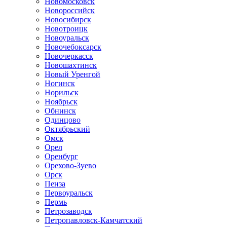
Новомосковск
Новороссийск
Новосибирск
Новотроицк
Новоуральск
Новочебоксарск
Новочеркасск
Новошахтинск
Новый Уренгой
Ногинск
Норильск
Ноябрьск
Обнинск
Одинцово
Октябрьский
Омск
Орел
Оренбург
Орехово-Зуево
Орск
Пенза
Первоуральск
Пермь
Петрозаводск
Петропавловск-Камчатский