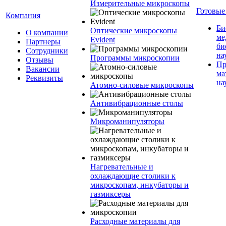
Измерительные микроскопы
Готовые
Компания
Би
Оптические микроскопы
О компании
ме
Evident
Партнеры
би
Сотрудники
на
Программы микроскопии
Отзывы
Пр
Вакансии
ма
Реквизиты
на
Атомно-силовые микроскопы
Антивибрационные столы
Микроманипуляторы
Нагревательные и
охлаждающие столики к
микроскопам, инкубаторы и
газмиксеры
Расходные материалы для