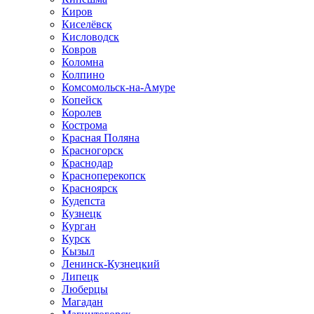
Киров
Киселёвск
Кисловодск
Ковров
Коломна
Колпино
Комсомольск-на-Амуре
Копейск
Королев
Кострома
Красная Поляна
Красногорск
Краснодар
Красноперекопск
Красноярск
Кудепста
Кузнецк
Курган
Курск
Кызыл
Ленинск-Кузнецкий
Липецк
Люберцы
Магадан