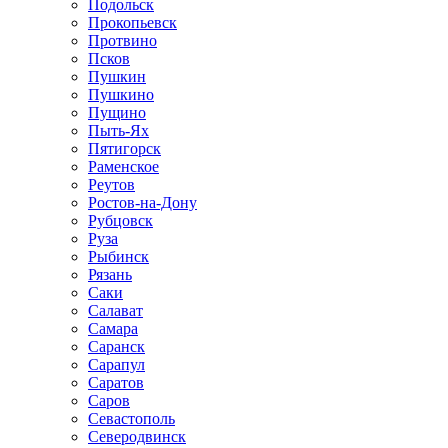
Подольск
Прокопьевск
Протвино
Псков
Пушкин
Пушкино
Пущино
Пыть-Ях
Пятигорск
Раменское
Реутов
Ростов-на-Дону
Рубцовск
Руза
Рыбинск
Рязань
Саки
Салават
Самара
Саранск
Сарапул
Саратов
Саров
Севастополь
Северодвинск