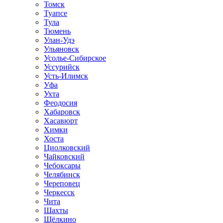
Томск
Туапсе
Тула
Тюмень
Улан-Удэ
Ульяновск
Усолье-Сибирское
Уссурийск
Усть-Илимск
Уфа
Ухта
Феодосия
Хабаровск
Хасавюрт
Химки
Хоста
Циолковский
Чайковский
Чебоксары
Челябинск
Череповец
Черкесск
Чита
Шахты
Щёлкино