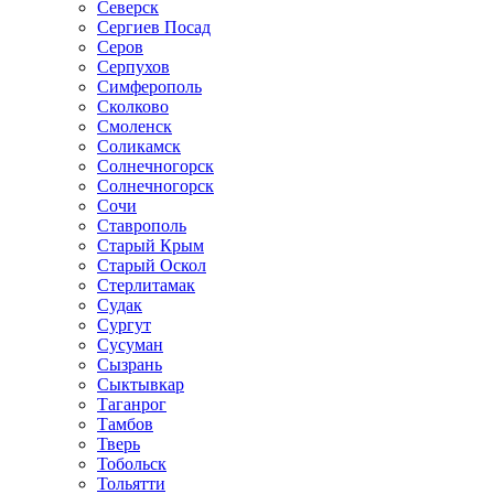
Северск
Сергиев Посад
Серов
Серпухов
Симферополь
Сколково
Смоленск
Соликамск
Солнечногорск
Солнечногорск
Сочи
Ставрополь
Старый Крым
Старый Оскол
Стерлитамак
Судак
Сургут
Сусуман
Сызрань
Сыктывкар
Таганрог
Тамбов
Тверь
Тобольск
Тольятти