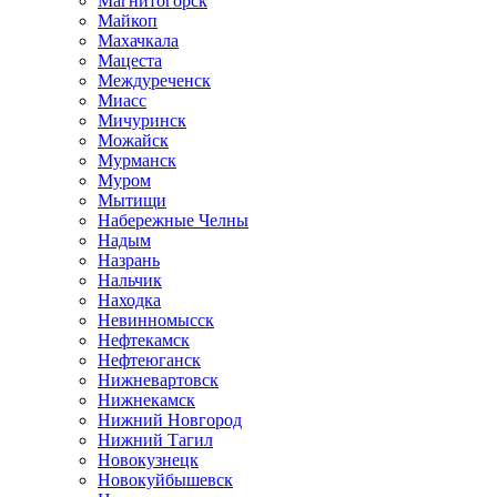
Магнитогорск
Майкоп
Махачкала
Мацеста
Междуреченск
Миасс
Мичуринск
Можайск
Мурманск
Муром
Мытищи
Набережные Челны
Надым
Назрань
Нальчик
Находка
Невинномысск
Нефтекамск
Нефтеюганск
Нижневартовск
Нижнекамск
Нижний Новгород
Нижний Тагил
Новокузнецк
Новокуйбышевск