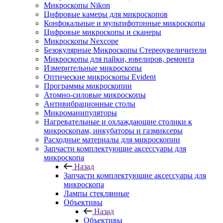
Микроскопы Nikon
Цифровые камеры для микроскопов
Конфокальные и мультифотонные микроскопы
Цифровые микроскопы и сканеры
Микроскопы Nexcope
Безокулярные Микроскопы Стереоувеличители
Микроскопы для пайки, ювелиров, ремонта
Измерительные микроскопы
Оптические микроскопы Evident
Программы микроскопии
Атомно-силовые микроскопы
Антивибрационные столы
Микроманипуляторы
Нагревательные и охлаждающие столики к
микроскопам, инкубаторы и газмиксеры
Расходные материалы для микроскопии
Запчасти комплектующие аксессуары для
микроскопа
Назад
Запчасти комплектующие аксессуары для
микроскопа
Лампы стеклянные
Объективы
Назад
Объективы