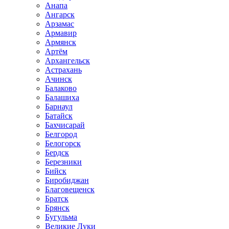
Анапа
Ангарск
Арзамас
Армавир
Армянск
Артём
Архангельск
Астрахань
Ачинск
Балаково
Балашиха
Барнаул
Батайск
Бахчисарай
Белгород
Белогорск
Бердск
Березники
Бийск
Биробиджан
Благовещенск
Братск
Брянск
Бугульма
Великие Луки