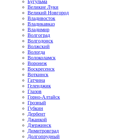
Бугульма
Великие Луки
Великий Новгород
Владивосток
Владикавказ
Владимир
Волгоград
Волгодонск
Волжский
Вологда
Волоколамск
Воронеж
Воскресенск
Воткинск
Гатчина
Геленджик
Глазов
Горно-Алтайск
Грозный
Губкин
Дербент
Джанкой
Дзержинск
Димитровград
Долгопрудный