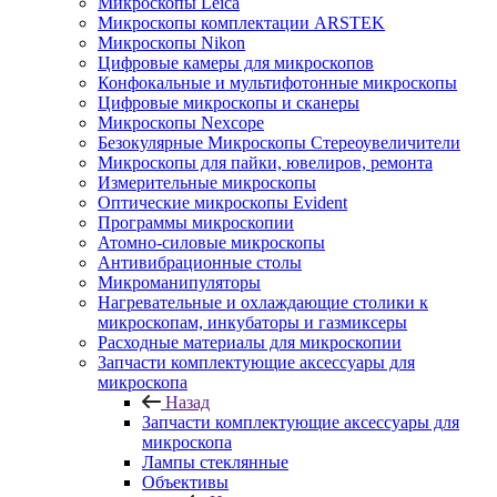
Микроскопы Leica
Микроскопы комплектации ARSTEK
Микроскопы Nikon
Цифровые камеры для микроскопов
Конфокальные и мультифотонные микроскопы
Цифровые микроскопы и сканеры
Микроскопы Nexcope
Безокулярные Микроскопы Стереоувеличители
Микроскопы для пайки, ювелиров, ремонта
Измерительные микроскопы
Оптические микроскопы Evident
Программы микроскопии
Атомно-силовые микроскопы
Антивибрационные столы
Микроманипуляторы
Нагревательные и охлаждающие столики к
микроскопам, инкубаторы и газмиксеры
Расходные материалы для микроскопии
Запчасти комплектующие аксессуары для
микроскопа
Назад
Запчасти комплектующие аксессуары для
микроскопа
Лампы стеклянные
Объективы