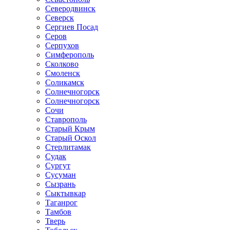
Северодвинск
Северск
Сергиев Посад
Серов
Серпухов
Симферополь
Сколково
Смоленск
Соликамск
Солнечногорск
Солнечногорск
Сочи
Ставрополь
Старый Крым
Старый Оскол
Стерлитамак
Судак
Сургут
Сусуман
Сызрань
Сыктывкар
Таганрог
Тамбов
Тверь