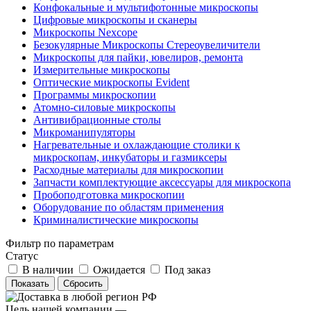
Конфокальные и мультифотонные микроскопы
Цифровые микроскопы и сканеры
Микроскопы Nexcope
Безокулярные Микроскопы Стереоувеличители
Микроскопы для пайки, ювелиров, ремонта
Измерительные микроскопы
Оптические микроскопы Evident
Программы микроскопии
Атомно-силовые микроскопы
Антивибрационные столы
Микроманипуляторы
Нагревательные и охлаждающие столики к
микроскопам, инкубаторы и газмиксеры
Расходные материалы для микроскопии
Запчасти комплектующие аксессуары для микроскопа
Пробоподготовка микроскопии
Оборудование по областям применения
Криминалистические микроскопы
Фильтр по параметрам
Статус
В наличии
Ожидается
Под заказ
Сбросить
Цель нашей компании —