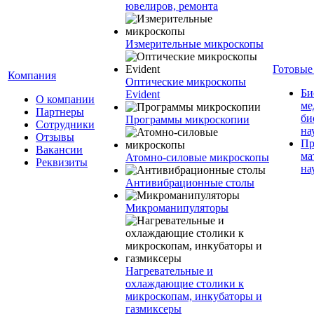
ювелиров, ремонта
Измерительные микроскопы
Готовые
Компания
Оптические микроскопы
Би
Evident
О компании
ме
Партнеры
би
Программы микроскопии
Сотрудники
на
Отзывы
Пр
Вакансии
ма
Атомно-силовые микроскопы
Реквизиты
на
Антивибрационные столы
Микроманипуляторы
Нагревательные и
охлаждающие столики к
микроскопам, инкубаторы и
газмиксеры