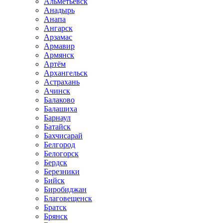
Альметьевск
Анадырь
Анапа
Ангарск
Арзамас
Армавир
Армянск
Артём
Архангельск
Астрахань
Ачинск
Балаково
Балашиха
Барнаул
Батайск
Бахчисарай
Белгород
Белогорск
Бердск
Березники
Бийск
Биробиджан
Благовещенск
Братск
Брянск