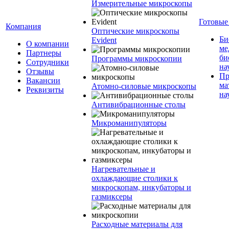
Измерительные микроскопы
Готовые
Компания
Оптические микроскопы
Би
Evident
О компании
ме
Партнеры
би
Программы микроскопии
Сотрудники
на
Отзывы
Пр
Вакансии
ма
Атомно-силовые микроскопы
Реквизиты
на
Антивибрационные столы
Микроманипуляторы
Нагревательные и
охлаждающие столики к
микроскопам, инкубаторы и
газмиксеры
Расходные материалы для