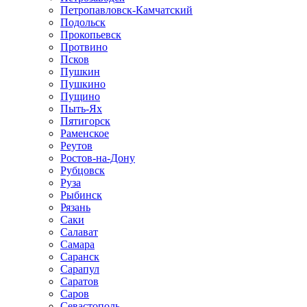
Петропавловск-Камчатский
Подольск
Прокопьевск
Протвино
Псков
Пушкин
Пушкино
Пущино
Пыть-Ях
Пятигорск
Раменское
Реутов
Ростов-на-Дону
Рубцовск
Руза
Рыбинск
Рязань
Саки
Салават
Самара
Саранск
Сарапул
Саратов
Саров
Севастополь