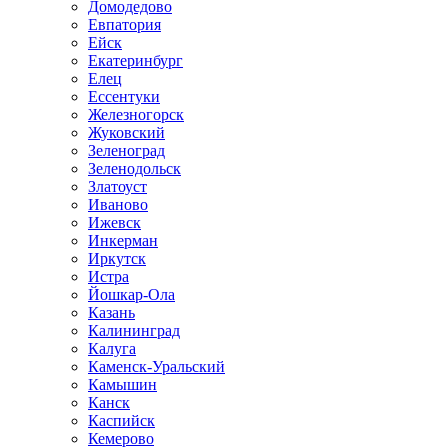
Домодедово
Евпатория
Ейск
Екатеринбург
Елец
Ессентуки
Железногорск
Жуковский
Зеленоград
Зеленодольск
Златоуст
Иваново
Ижевск
Инкерман
Иркутск
Истра
Йошкар-Ола
Казань
Калининград
Калуга
Каменск-Уральский
Камышин
Канск
Каспийск
Кемерово