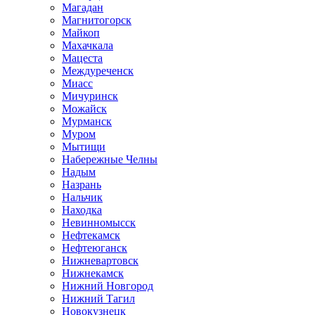
Магадан
Магнитогорск
Майкоп
Махачкала
Мацеста
Междуреченск
Миасс
Мичуринск
Можайск
Мурманск
Муром
Мытищи
Набережные Челны
Надым
Назрань
Нальчик
Находка
Невинномысск
Нефтекамск
Нефтеюганск
Нижневартовск
Нижнекамск
Нижний Новгород
Нижний Тагил
Новокузнецк