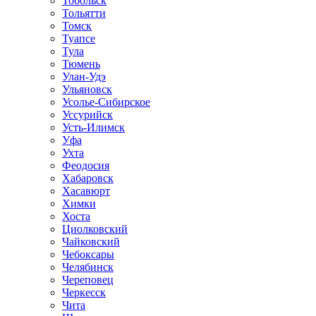
Тобольск
Тольятти
Томск
Туапсе
Тула
Тюмень
Улан-Удэ
Ульяновск
Усолье-Сибирское
Уссурийск
Усть-Илимск
Уфа
Ухта
Феодосия
Хабаровск
Хасавюрт
Химки
Хоста
Циолковский
Чайковский
Чебоксары
Челябинск
Череповец
Черкесск
Чита