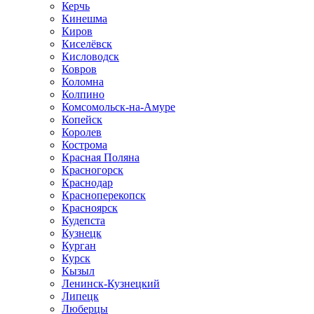
Керчь
Кинешма
Киров
Киселёвск
Кисловодск
Ковров
Коломна
Колпино
Комсомольск-на-Амуре
Копейск
Королев
Кострома
Красная Поляна
Красногорск
Краснодар
Красноперекопск
Красноярск
Кудепста
Кузнецк
Курган
Курск
Кызыл
Ленинск-Кузнецкий
Липецк
Люберцы