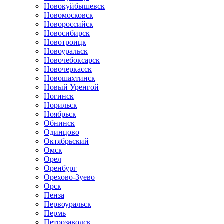
Новокуйбышевск
Новомосковск
Новороссийск
Новосибирск
Новотроицк
Новоуральск
Новочебоксарск
Новочеркасск
Новошахтинск
Новый Уренгой
Ногинск
Норильск
Ноябрьск
Обнинск
Одинцово
Октябрьский
Омск
Орел
Оренбург
Орехово-Зуево
Орск
Пенза
Первоуральск
Пермь
Петрозаводск