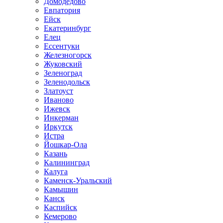
Домодедово
Евпатория
Ейск
Екатеринбург
Елец
Ессентуки
Железногорск
Жуковский
Зеленоград
Зеленодольск
Златоуст
Иваново
Ижевск
Инкерман
Иркутск
Истра
Йошкар-Ола
Казань
Калининград
Калуга
Каменск-Уральский
Камышин
Канск
Каспийск
Кемерово