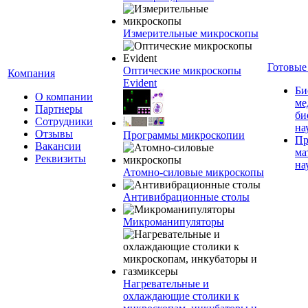
Измерительные микроскопы
Готовые
Оптические микроскопы
Компания
Evident
Би
О компании
ме
Партнеры
би
Сотрудники
на
Отзывы
Программы микроскопии
Пр
Вакансии
ма
Реквизиты
на
Атомно-силовые микроскопы
Антивибрационные столы
Микроманипуляторы
Нагревательные и
охлаждающие столики к