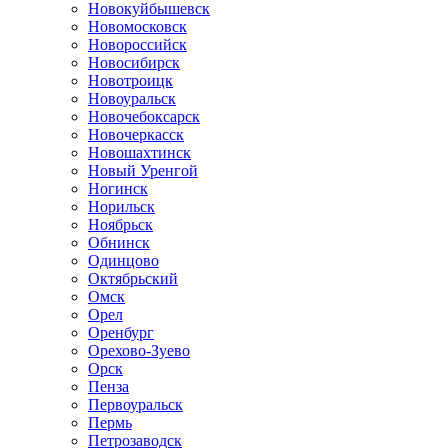
Новокуйбышевск
Новомосковск
Новороссийск
Новосибирск
Новотроицк
Новоуральск
Новочебоксарск
Новочеркасск
Новошахтинск
Новый Уренгой
Ногинск
Норильск
Ноябрьск
Обнинск
Одинцово
Октябрьский
Омск
Орел
Оренбург
Орехово-Зуево
Орск
Пенза
Первоуральск
Пермь
Петрозаводск