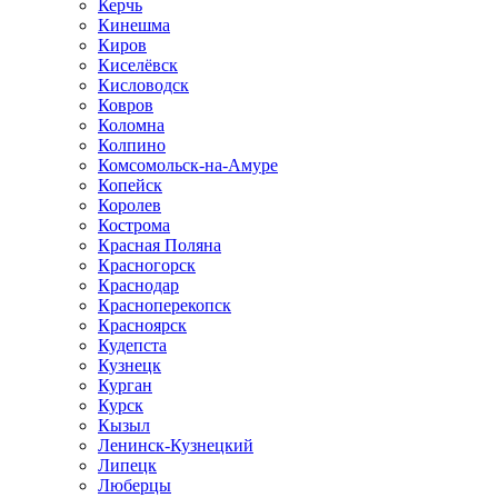
Керчь
Кинешма
Киров
Киселёвск
Кисловодск
Ковров
Коломна
Колпино
Комсомольск-на-Амуре
Копейск
Королев
Кострома
Красная Поляна
Красногорск
Краснодар
Красноперекопск
Красноярск
Кудепста
Кузнецк
Курган
Курск
Кызыл
Ленинск-Кузнецкий
Липецк
Люберцы