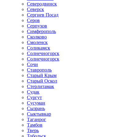
Северодвинск
Северск
Сергиев Посад
Серов
Серпухов
Симферополь
Сколково
Смоленск
Соликамск
Солнечногорск
Солнечногорск
Сочи
Ставрополь
Старый Крым
Старый Оскол
Стерлитамак
Судак
Сургут
Сусуман
Сызрань
Сыктывкар
Таганрог
Тамбов
Тверь
Тобольск