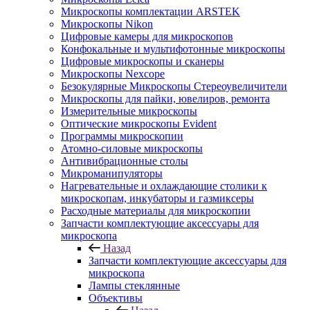
Микроскопы комплектации ARSTEK
Микроскопы Nikon
Цифровые камеры для микроскопов
Конфокальные и мультифотонные микроскопы
Цифровые микроскопы и сканеры
Микроскопы Nexcope
Безокулярные Микроскопы Стереоувеличители
Микроскопы для пайки, ювелиров, ремонта
Измерительные микроскопы
Оптические микроскопы Evident
Программы микроскопии
Атомно-силовые микроскопы
Антивибрационные столы
Микроманипуляторы
Нагревательные и охлаждающие столики к
микроскопам, инкубаторы и газмиксеры
Расходные материалы для микроскопии
Запчасти комплектующие аксессуары для
микроскопа
Назад
Запчасти комплектующие аксессуары для
микроскопа
Лампы стеклянные
Объективы