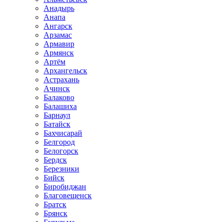
Анадырь
Анапа
Ангарск
Арзамас
Армавир
Армянск
Артём
Архангельск
Астрахань
Ачинск
Балаково
Балашиха
Барнаул
Батайск
Бахчисарай
Белгород
Белогорск
Бердск
Березники
Бийск
Биробиджан
Благовещенск
Братск
Брянск