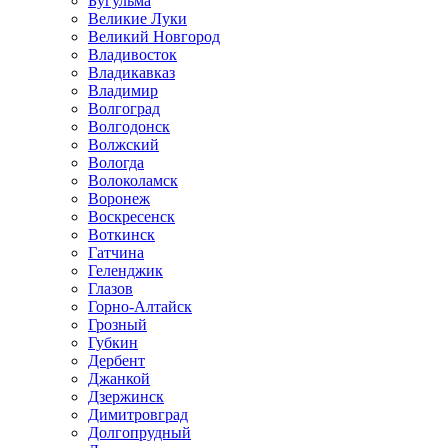
Бугульма
Великие Луки
Великий Новгород
Владивосток
Владикавказ
Владимир
Волгоград
Волгодонск
Волжский
Вологда
Волоколамск
Воронеж
Воскресенск
Воткинск
Гатчина
Геленджик
Глазов
Горно-Алтайск
Грозный
Губкин
Дербент
Джанкой
Дзержинск
Димитровград
Долгопрудный