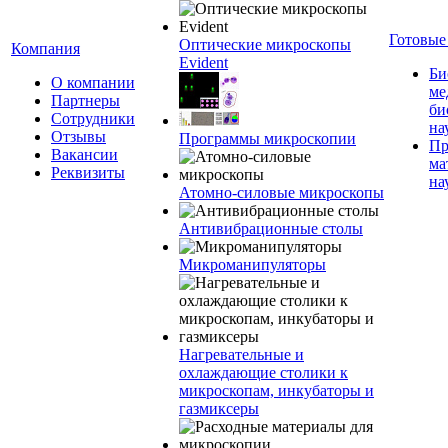
Готовые
Оптические микроскопы
Компания
Evident
Би
О компании
ме
Партнеры
би
Сотрудники
на
Отзывы
Программы микроскопии
Пр
Вакансии
ма
Реквизиты
на
Атомно-силовые микроскопы
Антивибрационные столы
Микроманипуляторы
Нагревательные и
охлаждающие столики к
микроскопам, инкубаторы и
газмиксеры