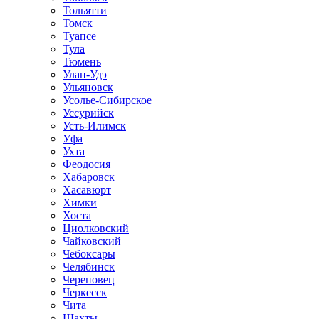
Тольятти
Томск
Туапсе
Тула
Тюмень
Улан-Удэ
Ульяновск
Усолье-Сибирское
Уссурийск
Усть-Илимск
Уфа
Ухта
Феодосия
Хабаровск
Хасавюрт
Химки
Хоста
Циолковский
Чайковский
Чебоксары
Челябинск
Череповец
Черкесск
Чита
Шахты