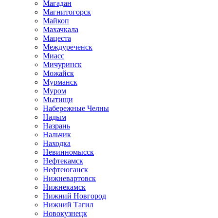
Магадан
Магнитогорск
Майкоп
Махачкала
Мацеста
Междуреченск
Миасс
Мичуринск
Можайск
Мурманск
Муром
Мытищи
Набережные Челны
Надым
Назрань
Нальчик
Находка
Невинномысск
Нефтекамск
Нефтеюганск
Нижневартовск
Нижнекамск
Нижний Новгород
Нижний Тагил
Новокузнецк