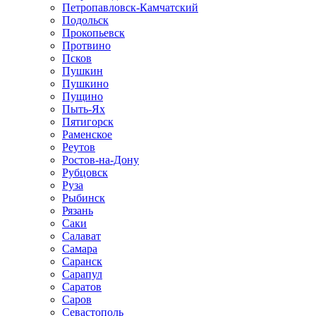
Петропавловск-Камчатский
Подольск
Прокопьевск
Протвино
Псков
Пушкин
Пушкино
Пущино
Пыть-Ях
Пятигорск
Раменское
Реутов
Ростов-на-Дону
Рубцовск
Руза
Рыбинск
Рязань
Саки
Салават
Самара
Саранск
Сарапул
Саратов
Саров
Севастополь