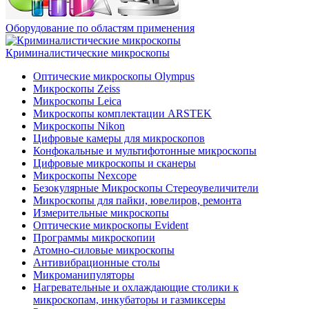
Оборудование по областям применения
Криминалистические микроскопы
Оптические микроскопы Olympus
Микроскопы Zeiss
Микроскопы Leica
Микроскопы комплектации ARSTEK
Микроскопы Nikon
Цифровые камеры для микроскопов
Конфокальные и мультифотонные микроскопы
Цифровые микроскопы и сканеры
Микроскопы Nexcope
Безокулярные Микроскопы Стереоувеличители
Микроскопы для пайки, ювелиров, ремонта
Измерительные микроскопы
Оптические микроскопы Evident
Программы микроскопии
Атомно-силовые микроскопы
Антивибрационные столы
Микроманипуляторы
Нагревательные и охлаждающие столики к
микроскопам, инкубаторы и газмиксеры