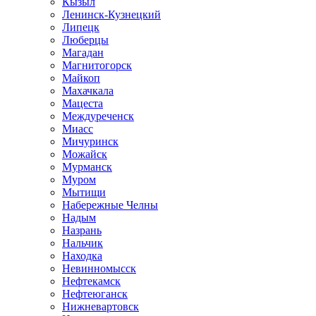
Кызыл
Ленинск-Кузнецкий
Липецк
Люберцы
Магадан
Магнитогорск
Майкоп
Махачкала
Мацеста
Междуреченск
Миасс
Мичуринск
Можайск
Мурманск
Муром
Мытищи
Набережные Челны
Надым
Назрань
Нальчик
Находка
Невинномысск
Нефтекамск
Нефтеюганск
Нижневартовск