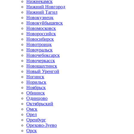
Нижнекамск
Нижний Новгород
Нижний Тагил
Новокузнецк
Новокуйбышевск
Новомосковск
Новороссийск
Новосибирск
Новотроицк
Новоуральск
Новочебоксарск
Новочеркасск
Новошахтинск
Новый Уренгой
Ногинск
Норильск
Ноябрьск
Обнинск
Одинцово
Октябрьский
Омск
Орел
Оренбург
Орехово-Зуево
Орск