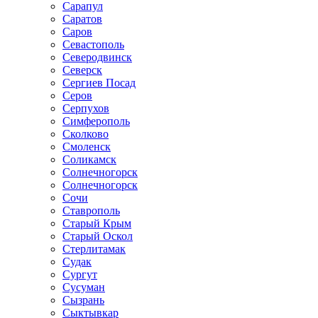
Сарапул
Саратов
Саров
Севастополь
Северодвинск
Северск
Сергиев Посад
Серов
Серпухов
Симферополь
Сколково
Смоленск
Соликамск
Солнечногорск
Солнечногорск
Сочи
Ставрополь
Старый Крым
Старый Оскол
Стерлитамак
Судак
Сургут
Сусуман
Сызрань
Сыктывкар