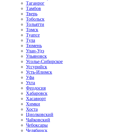
Таганрог
Тамбов
Тверь
Тобольск
Тольятти
Томск
Туапсе
Тула
Тюмень
Улан-Удэ
Ульяновск
Усолье-Сибирское
Уссурийск
Усть-Илимск
Уфа
Ухта
Феодосия
Хабаровск
Хасавюрт
Химки
Хоста
Циолковский
Чайковский
Чебоксары
Челябинск