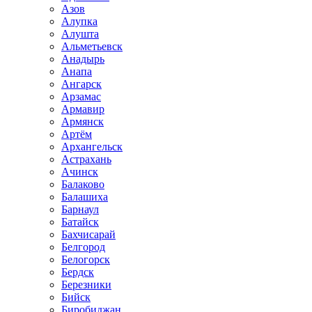
Азов
Алупка
Алушта
Альметьевск
Анадырь
Анапа
Ангарск
Арзамас
Армавир
Армянск
Артём
Архангельск
Астрахань
Ачинск
Балаково
Балашиха
Барнаул
Батайск
Бахчисарай
Белгород
Белогорск
Бердск
Березники
Бийск
Биробиджан