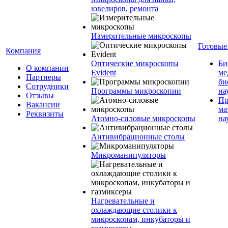
ювелиров, ремонта
Измерительные микроскопы
Готовые
Компания
Оптические микроскопы
Би
О компании
Evident
ме
Партнеры
би
Сотрудники
Программы микроскопии
на
Отзывы
Пр
Вакансии
ма
Реквизиты
Атомно-силовые микроскопы
на
Антивибрационные столы
Микроманипуляторы
Нагревательные и
охлаждающие столики к
микроскопам, инкубаторы и