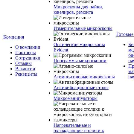
Микроскопы для пайки,
ювелиров, ремонта
Измерительные микроскопы
Готовые
Компания
Оптические микроскопы
Би
О компании
Evident
ме
Партнеры
би
Сотрудники
Программы микроскопии
на
Отзывы
Пр
Вакансии
ма
Реквизиты
Атомно-силовые микроскопы
на
Антивибрационные столы
Микроманипуляторы
Нагревательные и
охлаждающие столики к