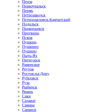
Пенза
Первоуральск
Пермь
Петрозаводск
Петропавловск-Камчатский
Подольск
Прокопьевск
Протвино
Псков
Пушкин
Пушкино
Пущино
Пыть-Ях
Пятигорск
Раменское
Реутов
Ростов-на-Дону
Рубцовск
Руза
Рыбинск
Рязань
Саки
Салават
Самара
Саранск