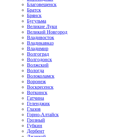
Благовещенск
Братск
Брянск
Бугульма
Великие Луки
Великий Новгород
Владивосток
Владикавказ
Владимир
Волгоград
Волгодонск
Волжский
Вологда
Волоколамск
Воронеж
Воскресенск
Воткинск
Гатчина
Геленджик
Глазов
Горно-Алтайск
Грозный
Губкин
Дербент
Джанкой