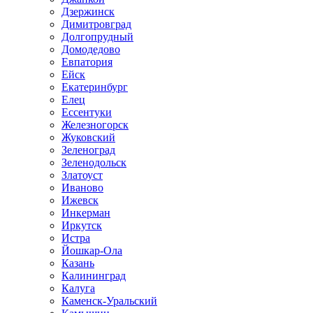
Дзержинск
Димитровград
Долгопрудный
Домодедово
Евпатория
Ейск
Екатеринбург
Елец
Ессентуки
Железногорск
Жуковский
Зеленоград
Зеленодольск
Златоуст
Иваново
Ижевск
Инкерман
Иркутск
Истра
Йошкар-Ола
Казань
Калининград
Калуга
Каменск-Уральский