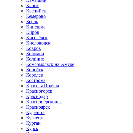
Камышин
Канск
Каспийск
Кемерово
Керчь
Кинешма
Киров
Киселёвск
Кисловодск
Ковров
Коломна
Колпино
Комсомольск-на-Амуре
Копейск
Королев
Кострома
Красная Поляна
Красногорск
Краснодар
Красноперекопск
Красноярск
Кудепста
Кузнецк
Курган
Курск