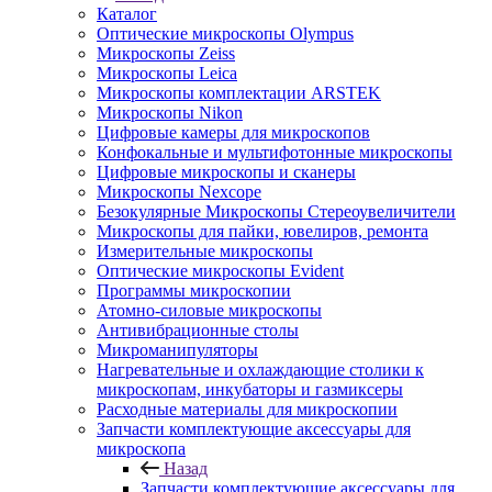
Каталог
Оптические микроскопы Olympus
Микроскопы Zeiss
Микроскопы Leica
Микроскопы комплектации ARSTEK
Микроскопы Nikon
Цифровые камеры для микроскопов
Конфокальные и мультифотонные микроскопы
Цифровые микроскопы и сканеры
Микроскопы Nexcope
Безокулярные Микроскопы Стереоувеличители
Микроскопы для пайки, ювелиров, ремонта
Измерительные микроскопы
Оптические микроскопы Evident
Программы микроскопии
Атомно-силовые микроскопы
Антивибрационные столы
Микроманипуляторы
Нагревательные и охлаждающие столики к
микроскопам, инкубаторы и газмиксеры
Расходные материалы для микроскопии
Запчасти комплектующие аксессуары для
микроскопа
Назад
Запчасти комплектующие аксессуары для