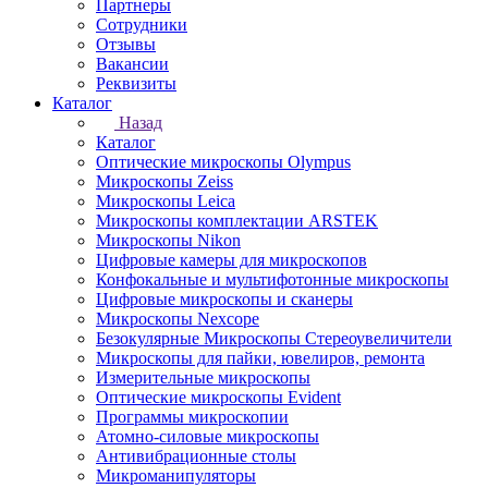
Партнеры
Сотрудники
Отзывы
Вакансии
Реквизиты
Каталог
Назад
Каталог
Оптические микроскопы Olympus
Микроскопы Zeiss
Микроскопы Leica
Микроскопы комплектации ARSTEK
Микроскопы Nikon
Цифровые камеры для микроскопов
Конфокальные и мультифотонные микроскопы
Цифровые микроскопы и сканеры
Микроскопы Nexcope
Безокулярные Микроскопы Стереоувеличители
Микроскопы для пайки, ювелиров, ремонта
Измерительные микроскопы
Оптические микроскопы Evident
Программы микроскопии
Атомно-силовые микроскопы
Антивибрационные столы
Микроманипуляторы