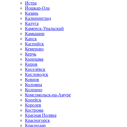
Истра
Йошкар-Ола
Казань
Калининград
Калуга
Каменск-Уральский
Камышин
Канск
Каспийск
Кемерово
Керчь
Кинешма
Киров
Киселёвск
Кисловодск
Ковров
Коломна
Колпино
Комсомольск-на-Амуре
Копейск
Королев
Кострома
Красная Поляна
Красногорск
Краснодар