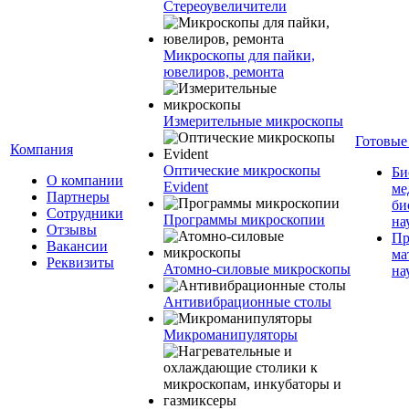
Стереоувеличители
Микроскопы для пайки,
ювелиров, ремонта
Измерительные микроскопы
Готовые
Компания
Оптические микроскопы
Би
О компании
Evident
ме
Партнеры
би
Сотрудники
Программы микроскопии
на
Отзывы
Пр
Вакансии
ма
Реквизиты
Атомно-силовые микроскопы
на
Антивибрационные столы
Микроманипуляторы