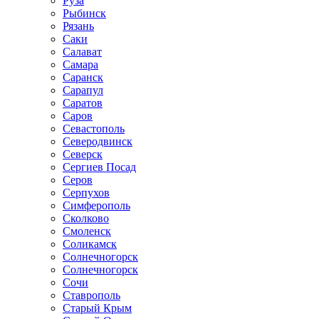
Руза
Рыбинск
Рязань
Саки
Салават
Самара
Саранск
Сарапул
Саратов
Саров
Севастополь
Северодвинск
Северск
Сергиев Посад
Серов
Серпухов
Симферополь
Сколково
Смоленск
Соликамск
Солнечногорск
Солнечногорск
Сочи
Ставрополь
Старый Крым