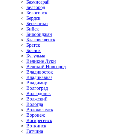
Бахчисарай
Белгород
Белогорск
Бердск
Березники
Бийск
Биробиджан
Благовещенск
Братск
Брянск
Бугульма
Великие Луки
Великий Новгород
Владивосток
Владикавказ
Владимир
Волгоград
Волгодонск
Волжский
Вологда
Волоколамск
Воронеж
Воскресенск
Воткинск
Гатчина