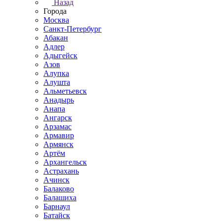
Назад
Города
Москва
Санкт-Петербург
Абакан
Адлер
Адыгейск
Азов
Алупка
Алушта
Альметьевск
Анадырь
Анапа
Ангарск
Арзамас
Армавир
Армянск
Артём
Архангельск
Астрахань
Ачинск
Балаково
Балашиха
Барнаул
Батайск