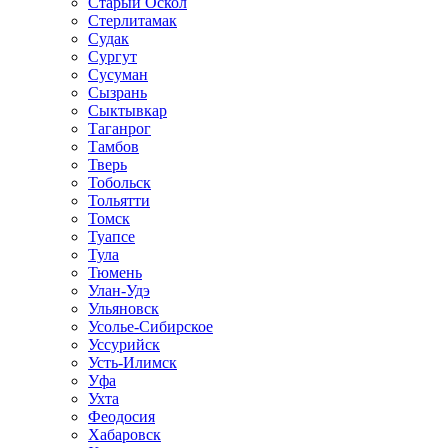
Старый Оскол
Стерлитамак
Судак
Сургут
Сусуман
Сызрань
Сыктывкар
Таганрог
Тамбов
Тверь
Тобольск
Тольятти
Томск
Туапсе
Тула
Тюмень
Улан-Удэ
Ульяновск
Усолье-Сибирское
Уссурийск
Усть-Илимск
Уфа
Ухта
Феодосия
Хабаровск