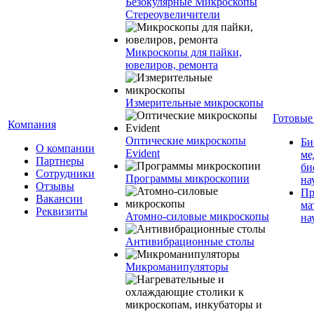
Безокулярные Микроскопы
Стереоувеличители
Микроскопы для пайки,
ювелиров, ремонта
Измерительные микроскопы
Готовые
Компания
Оптические микроскопы
Би
О компании
Evident
ме
Партнеры
би
Сотрудники
Программы микроскопии
на
Отзывы
Пр
Вакансии
ма
Реквизиты
Атомно-силовые микроскопы
на
Антивибрационные столы
Микроманипуляторы