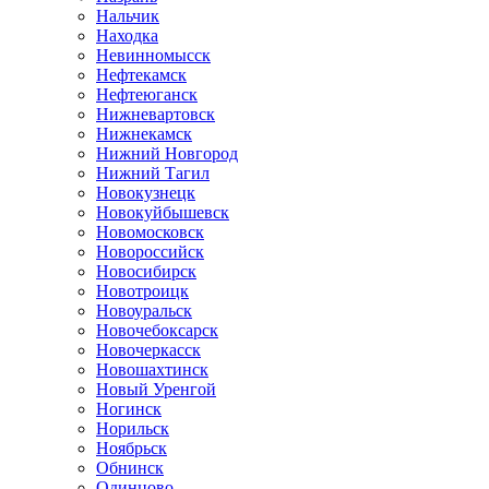
Нальчик
Находка
Невинномысск
Нефтекамск
Нефтеюганск
Нижневартовск
Нижнекамск
Нижний Новгород
Нижний Тагил
Новокузнецк
Новокуйбышевск
Новомосковск
Новороссийск
Новосибирск
Новотроицк
Новоуральск
Новочебоксарск
Новочеркасск
Новошахтинск
Новый Уренгой
Ногинск
Норильск
Ноябрьск
Обнинск
Одинцово