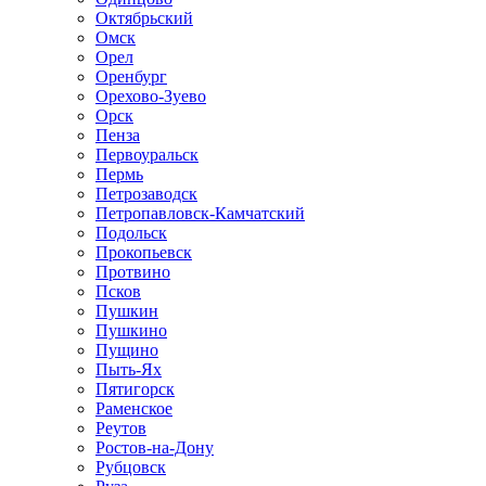
Октябрьский
Омск
Орел
Оренбург
Орехово-Зуево
Орск
Пенза
Первоуральск
Пермь
Петрозаводск
Петропавловск-Камчатский
Подольск
Прокопьевск
Протвино
Псков
Пушкин
Пушкино
Пущино
Пыть-Ях
Пятигорск
Раменское
Реутов
Ростов-на-Дону
Рубцовск