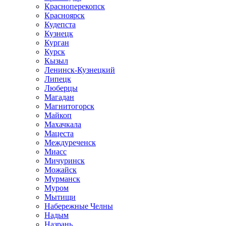
Красноперекопск
Красноярск
Кудепста
Кузнецк
Курган
Курск
Кызыл
Ленинск-Кузнецкий
Липецк
Люберцы
Магадан
Магнитогорск
Майкоп
Махачкала
Мацеста
Междуреченск
Миасс
Мичуринск
Можайск
Мурманск
Муром
Мытищи
Набережные Челны
Надым
Назрань