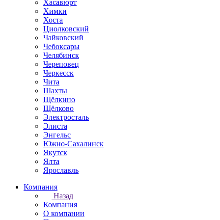
Хасавюрт
Химки
Хоста
Циолковский
Чайковский
Чебоксары
Челябинск
Череповец
Черкесск
Чита
Шахты
Щёлкино
Щёлково
Электросталь
Элиста
Энгельс
Южно-Сахалинск
Якутск
Ялта
Ярославль
Компания
Назад
Компания
О компании