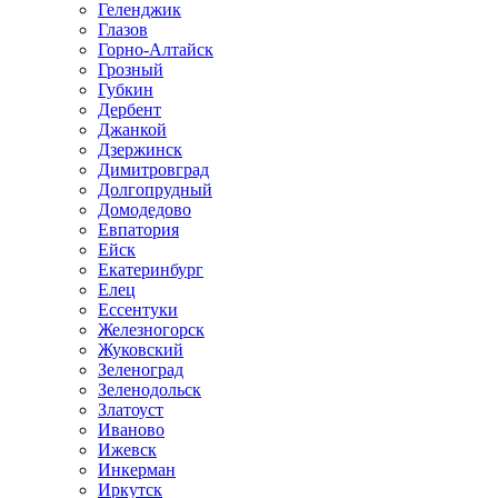
Геленджик
Глазов
Горно-Алтайск
Грозный
Губкин
Дербент
Джанкой
Дзержинск
Димитровград
Долгопрудный
Домодедово
Евпатория
Ейск
Екатеринбург
Елец
Ессентуки
Железногорск
Жуковский
Зеленоград
Зеленодольск
Златоуст
Иваново
Ижевск
Инкерман
Иркутск