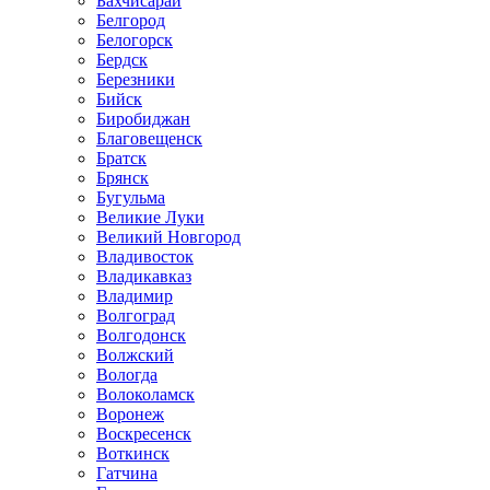
Бахчисарай
Белгород
Белогорск
Бердск
Березники
Бийск
Биробиджан
Благовещенск
Братск
Брянск
Бугульма
Великие Луки
Великий Новгород
Владивосток
Владикавказ
Владимир
Волгоград
Волгодонск
Волжский
Вологда
Волоколамск
Воронеж
Воскресенск
Воткинск
Гатчина