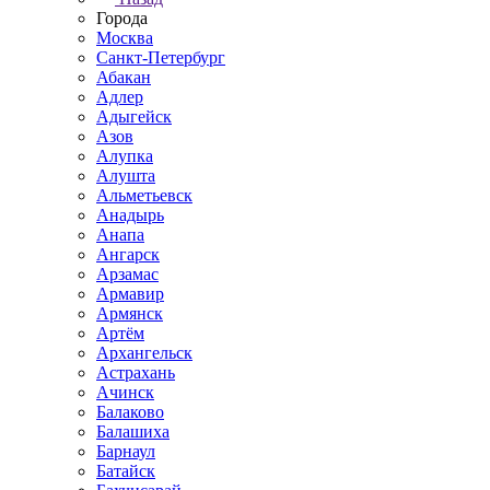
Города
Москва
Санкт-Петербург
Абакан
Адлер
Адыгейск
Азов
Алупка
Алушта
Альметьевск
Анадырь
Анапа
Ангарск
Арзамас
Армавир
Армянск
Артём
Архангельск
Астрахань
Ачинск
Балаково
Балашиха
Барнаул
Батайск