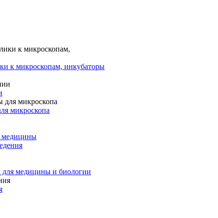
ки к микроскопам, инкубаторы
и
для микроскопа
и медицины
едения
 для медицины и биологии
я