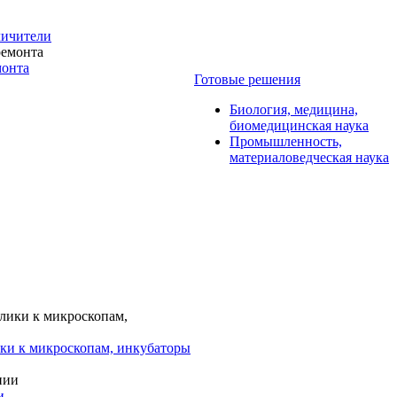
личители
монта
Готовые решения
Биология, медицина,
биомедицинская наука
Промышленность,
материаловедческая наука
ки к микроскопам, инкубаторы
и