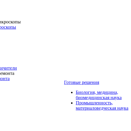
роскопы
личители
монта
Готовые решения
Биология, медицина,
биомедицинская наука
Промышленность,
материаловедческая наука