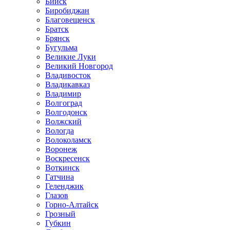
Бийск
Биробиджан
Благовещенск
Братск
Брянск
Бугульма
Великие Луки
Великий Новгород
Владивосток
Владикавказ
Владимир
Волгоград
Волгодонск
Волжский
Вологда
Волоколамск
Воронеж
Воскресенск
Воткинск
Гатчина
Геленджик
Глазов
Горно-Алтайск
Грозный
Губкин