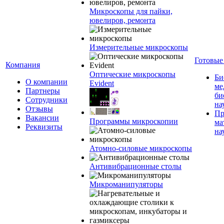
Микроскопы для пайки,
ювелиров, ремонта
Измерительные микроскопы
Готовые
Компания
Оптические микроскопы
Би
О компании
Evident
ме
Партнеры
би
Сотрудники
на
Отзывы
Пр
Вакансии
Программы микроскопии
ма
Реквизиты
на
Атомно-силовые микроскопы
Антивибрационные столы
Микроманипуляторы