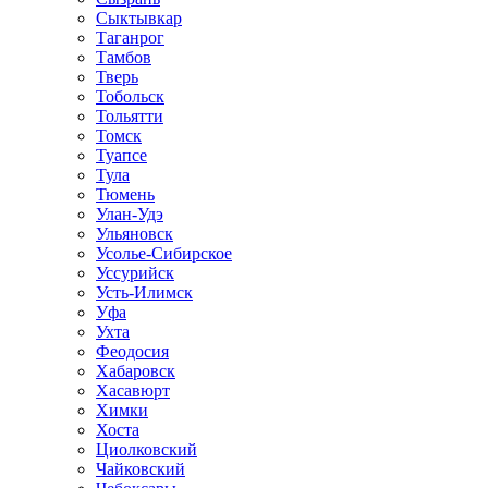
Сыктывкар
Таганрог
Тамбов
Тверь
Тобольск
Тольятти
Томск
Туапсе
Тула
Тюмень
Улан-Удэ
Ульяновск
Усолье-Сибирское
Уссурийск
Усть-Илимск
Уфа
Ухта
Феодосия
Хабаровск
Хасавюрт
Химки
Хоста
Циолковский
Чайковский