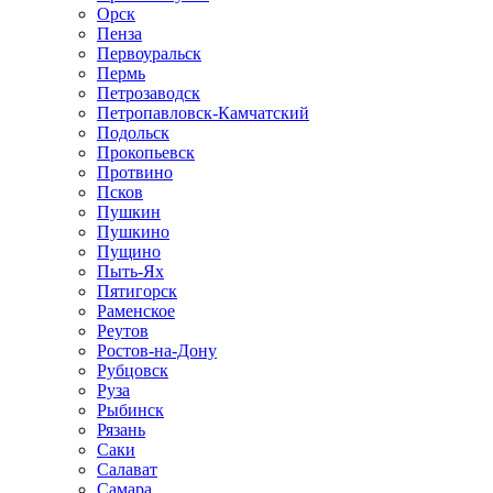
Орск
Пенза
Первоуральск
Пермь
Петрозаводск
Петропавловск-Камчатский
Подольск
Прокопьевск
Протвино
Псков
Пушкин
Пушкино
Пущино
Пыть-Ях
Пятигорск
Раменское
Реутов
Ростов-на-Дону
Рубцовск
Руза
Рыбинск
Рязань
Саки
Салават
Самара