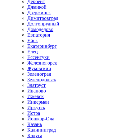
Дербент
Джанкой
Дзержинск
Димитровград
Долгопрудный
Домодедово
Евпатория
Ейск
Екатеринбург
Елец
Ессентуки
Железногорск
Жуковский
Зеленоград
Зеленодольск
Златоуст
Иваново
Ижевск
Инкерман
Иркутск
Истра
Йошкар-Ола
Казань
Калининград
Калуга