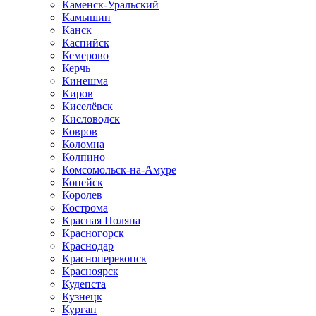
Каменск-Уральский
Камышин
Канск
Каспийск
Кемерово
Керчь
Кинешма
Киров
Киселёвск
Кисловодск
Ковров
Коломна
Колпино
Комсомольск-на-Амуре
Копейск
Королев
Кострома
Красная Поляна
Красногорск
Краснодар
Красноперекопск
Красноярск
Кудепста
Кузнецк
Курган