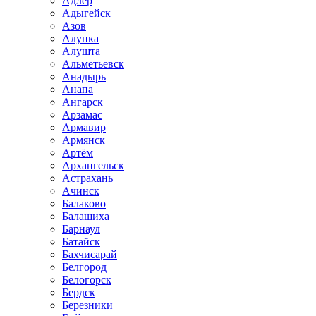
Адлер
Адыгейск
Азов
Алупка
Алушта
Альметьевск
Анадырь
Анапа
Ангарск
Арзамас
Армавир
Армянск
Артём
Архангельск
Астрахань
Ачинск
Балаково
Балашиха
Барнаул
Батайск
Бахчисарай
Белгород
Белогорск
Бердск
Березники