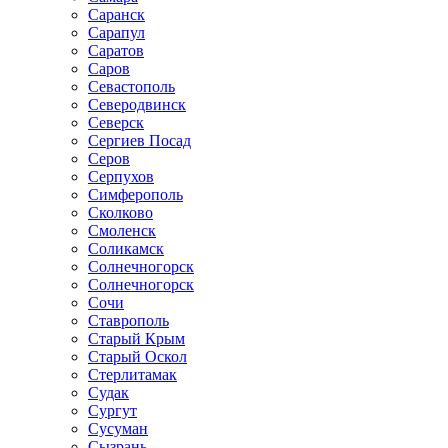
Саранск
Сарапул
Саратов
Саров
Севастополь
Северодвинск
Северск
Сергиев Посад
Серов
Серпухов
Симферополь
Сколково
Смоленск
Соликамск
Солнечногорск
Солнечногорск
Сочи
Ставрополь
Старый Крым
Старый Оскол
Стерлитамак
Судак
Сургут
Сусуман
Сызрань