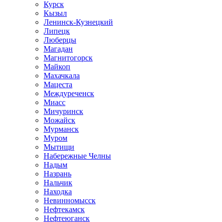
Курск
Кызыл
Ленинск-Кузнецкий
Липецк
Люберцы
Магадан
Магнитогорск
Майкоп
Махачкала
Мацеста
Междуреченск
Миасс
Мичуринск
Можайск
Мурманск
Муром
Мытищи
Набережные Челны
Надым
Назрань
Нальчик
Находка
Невинномысск
Нефтекамск
Нефтеюганск