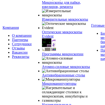
Микроскопы для пайки,
ювелиров, ремонта
Измерительные микроскопы
Готовые
Компания
Оптические микроскопы
Би
О компании
Evident
ме
Партнеры
би
Сотрудники
на
Отзывы
Пр
Вакансии
Программы микроскопии
ма
Реквизиты
на
Атомно-силовые микроскопы
Антивибрационные столы
Микроманипуляторы
Нагревательные и