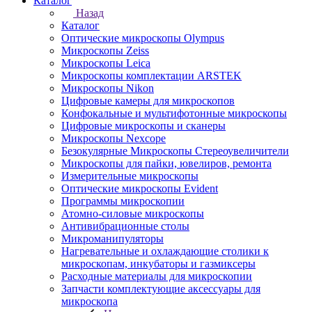
Каталог
Назад
Каталог
Оптические микроскопы Olympus
Микроскопы Zeiss
Микроскопы Leica
Микроскопы комплектации ARSTEK
Микроскопы Nikon
Цифровые камеры для микроскопов
Конфокальные и мультифотонные микроскопы
Цифровые микроскопы и сканеры
Микроскопы Nexcope
Безокулярные Микроскопы Стереоувеличители
Микроскопы для пайки, ювелиров, ремонта
Измерительные микроскопы
Оптические микроскопы Evident
Программы микроскопии
Атомно-силовые микроскопы
Антивибрационные столы
Микроманипуляторы
Нагревательные и охлаждающие столики к
микроскопам, инкубаторы и газмиксеры
Расходные материалы для микроскопии
Запчасти комплектующие аксессуары для
микроскопа